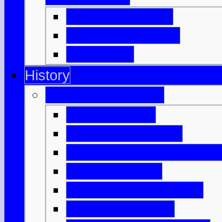
Highland Games
Clan, Kilt & Tartan
Dudelsack
History
Antikes Schottland
Nach dem Eis
Die ersten Farmer
Monumente & Grabmale
Bronzezeitalter
Keltisches Schottland
Keltische Bauern