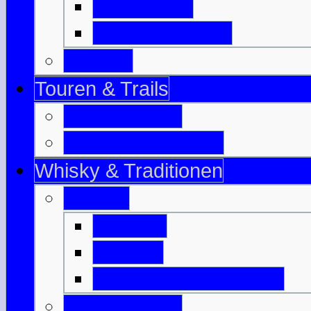
Isle of Bute
Great Cumbrae
Tayside
Touren & Trails
Jahrestouren
Tourenvorschläge
Whisky & Traditionen
Whisky
Literatur
Glossar
Destillerien-Übersicht
Traditionelles