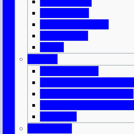
Mit der Fähre
Mit der Bahn
Mit dem Flugzeug
Mit dem Bus
DFDS
Verkehr
Verkehrsregeln
Öffentliche Verkehrsmitt
Innerschottische Fähren
Innerschottische Flugv
Spartipps
Gesundheit