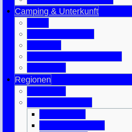
Camping & Unterkunft
B & B
Jugendherbergen
Camping
Besuchte Campingplätze
Wigwam's
Regionen
Edinburgh
Äußere Hebriden
Isle of Barra
Isle of Benbecula