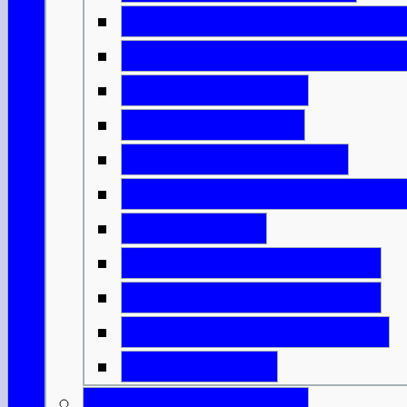
Die Kirche und der Staat
Das Schottland der Wiki
Englische Ideen
Ritter & Castles
Mönche & Bischöfe
Städte, Handel & Industr
Grenzkriege
Highlands & Lowlands
Wer sollte König sein?
Unabhängigkeitskriege
Bannockburn
Schottische Könige