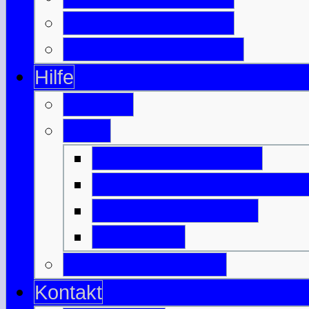
Berühmte Schotten
Wichtige Schlachten
Hilfe
Glossar
Links
Befreundete Seiten
Nützliches zu Schottlan
Anreise & Transfer
Unterkunft
Download-Bereich
Kontakt