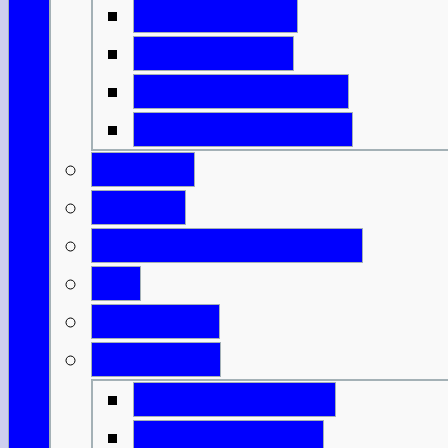
Isle of Harris
Isle of Lewis
Isle of North Uist
Isle of South Uist
Borders
Central
Dumfries & Galloway
Fife
Grampian
Highlands
Highlands-Nord
Highlands-Süd