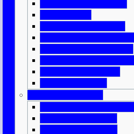
Erfindungen aus Eisen
Neue Häuser
Schottlands Aufteilung
Das römische Schottlan
Die bemalten Menschen
Die Ankunft des Christe
Plündernde Wikinger
Könige & Armeen
Geburt einer Nation
Die Entstehung von Alb
Mörderische Könige
Malcolm & Margaret