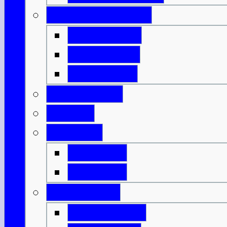
Innere Hebriden
Isle of Islay
Isle of Jura
Isle of Mull
Isle of Skye
Lothian
Orkneys
Mainland
Mainland
Strathclyde
Isle of Arran