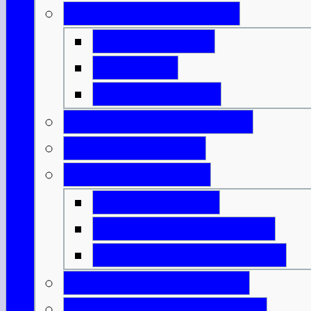
Geld & Ermäßigung
Eintrittspreise
Spartipps
Kunst & Kultur
Feiertage & Festivals
Strom & Telefon
Essen & Trinken
Was & Wann?
Lexikon der Speisen
Lexikon der Getränke
Sportliche Aktivitäten
Reisende m. Handicap