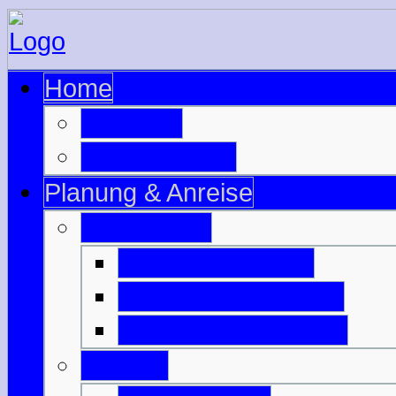
Home
zur Seite
zu Schottland
Planung & Anreise
Ausrüstung
Motorradzubehör
Motorradbekleidung
Campingausrüstung
Anreise