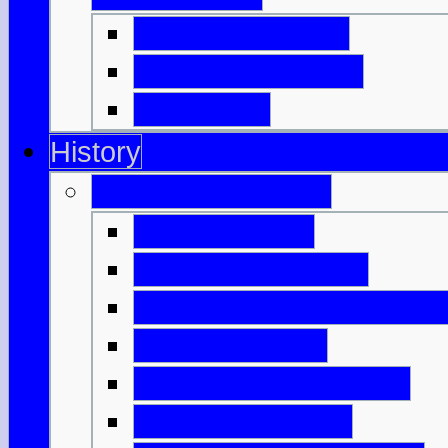
Highland Games
Clan, Kilt & Tartan
Dudelsack
History
Antikes Schottland
Nach dem Eis
Die ersten Farmer
Monumente & Grabmale
Bronzezeitalter
Keltisches Schottland
Keltische Bauern