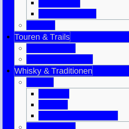
Isle of Bute
Great Cumbrae
Tayside
Touren & Trails
Jahrestouren
Tourenvorschläge
Whisky & Traditionen
Whisky
Literatur
Glossar
Destillerien-Übersicht
Traditionelles