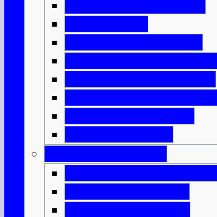
Erfindungen aus Eisen
Neue Häuser
Schottlands Aufteilung
Das römische Schottlan
Die bemalten Menschen
Die Ankunft des Christe
Plündernde Wikinger
Könige & Armeen
Geburt einer Nation
Die Entstehung von Alb
Mörderische Könige
Malcolm & Margaret