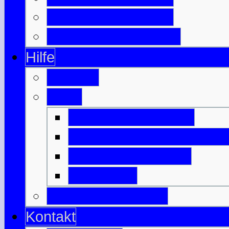
Berühmte Schotten
Wichtige Schlachten
Hilfe
Glossar
Links
Befreundete Seiten
Nützliches zu Schottlan
Anreise & Transfer
Unterkunft
Download-Bereich
Kontakt