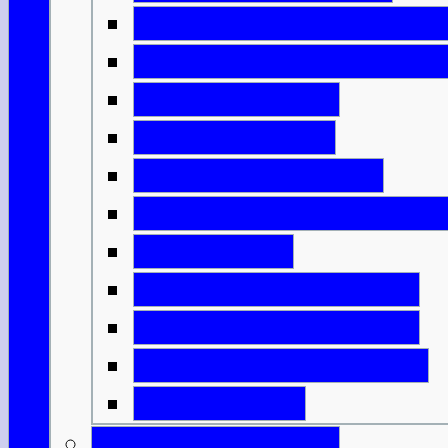
Die Kirche und der Staat
Das Schottland der Wiki
Englische Ideen
Ritter & Castles
Mönche & Bischöfe
Städte, Handel & Industr
Grenzkriege
Highlands & Lowlands
Wer sollte König sein?
Unabhängigkeitskriege
Bannockburn
Schottische Könige