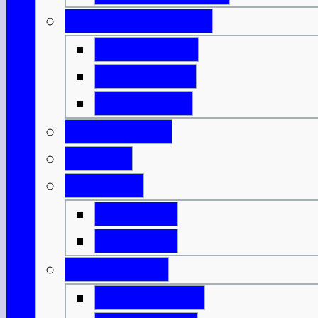
Innere Hebriden
Isle of Islay
Isle of Jura
Isle of Mull
Isle of Skye
Lothian
Orkneys
Mainland
Mainland
Strathclyde
Isle of Arran