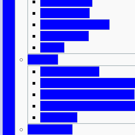
Mit der Fähre
Mit der Bahn
Mit dem Flugzeug
Mit dem Bus
DFDS
Verkehr
Verkehrsregeln
Öffentliche Verkehrsmitt
Innerschottische Fähren
Innerschottische Flugv
Spartipps
Gesundheit