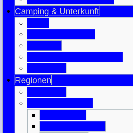
Camping & Unterkunft
B & B
Jugendherbergen
Camping
Besuchte Campingplätze
Wigwam's
Regionen
Edinburgh
Äußere Hebriden
Isle of Barra
Isle of Benbecula