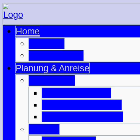
Home
zur Seite
zu Schottland
Planung & Anreise
Ausrüstung
Motorradzubehör
Motorradbekleidung
Campingausrüstung
Anreise