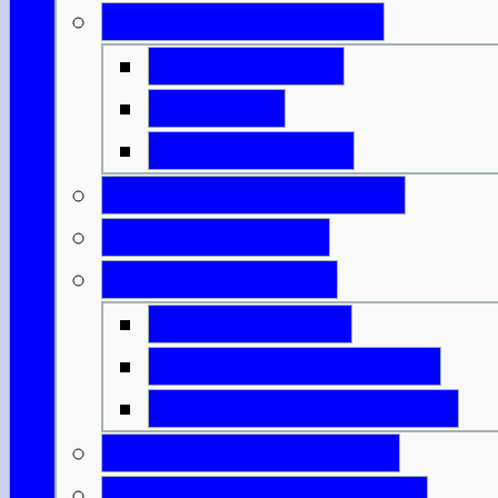
Geld & Ermäßigung
Eintrittspreise
Spartipps
Kunst & Kultur
Feiertage & Festivals
Strom & Telefon
Essen & Trinken
Was & Wann?
Lexikon der Speisen
Lexikon der Getränke
Sportliche Aktivitäten
Reisende m. Handicap