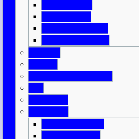
Isle of Harris
Isle of Lewis
Isle of North Uist
Isle of South Uist
Borders
Central
Dumfries & Galloway
Fife
Grampian
Highlands
Highlands-Nord
Highlands-Süd