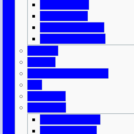
Isle of Harris
Isle of Lewis
Isle of North Uist
Isle of South Uist
Borders
Central
Dumfries & Galloway
Fife
Grampian
Highlands
Highlands-Nord
Highlands-Süd