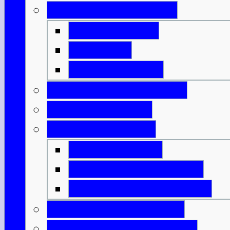
Geld & Ermäßigung
Eintrittspreise
Spartipps
Kunst & Kultur
Feiertage & Festivals
Strom & Telefon
Essen & Trinken
Was & Wann?
Lexikon der Speisen
Lexikon der Getränke
Sportliche Aktivitäten
Reisende m. Handicap