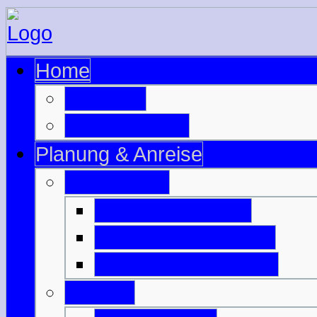
Home
zur Seite
zu Schottland
Planung & Anreise
Ausrüstung
Motorradzubehör
Motorradbekleidung
Campingausrüstung
Anreise