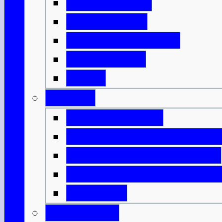
Mit der Fähre
Mit der Bahn
Mit dem Flugzeug
Mit dem Bus
DFDS
Verkehr
Verkehrsregeln
Öffentliche Verkehrsmitt
Innerschottische Fähren
Innerschottische Flugv
Spartipps
Gesundheit