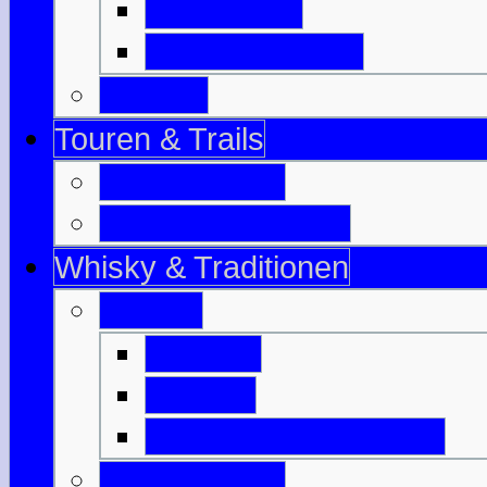
Isle of Bute
Great Cumbrae
Tayside
Touren & Trails
Jahrestouren
Tourenvorschläge
Whisky & Traditionen
Whisky
Literatur
Glossar
Destillerien-Übersicht
Traditionelles