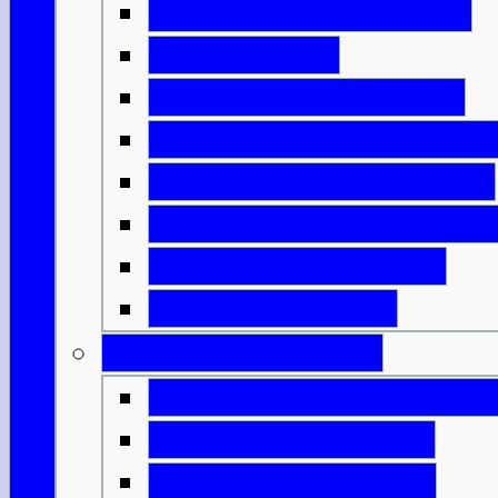
Erfindungen aus Eisen
Neue Häuser
Schottlands Aufteilung
Das römische Schottlan
Die bemalten Menschen
Die Ankunft des Christe
Plündernde Wikinger
Könige & Armeen
Geburt einer Nation
Die Entstehung von Alb
Mörderische Könige
Malcolm & Margaret