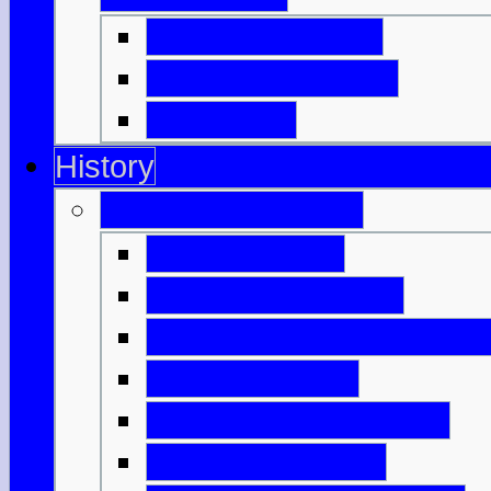
Highland Games
Clan, Kilt & Tartan
Dudelsack
History
Antikes Schottland
Nach dem Eis
Die ersten Farmer
Monumente & Grabmale
Bronzezeitalter
Keltisches Schottland
Keltische Bauern