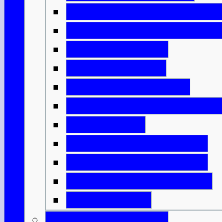
Die Kirche und der Staat
Das Schottland der Wiki
Englische Ideen
Ritter & Castles
Mönche & Bischöfe
Städte, Handel & Industr
Grenzkriege
Highlands & Lowlands
Wer sollte König sein?
Unabhängigkeitskriege
Bannockburn
Schottische Könige