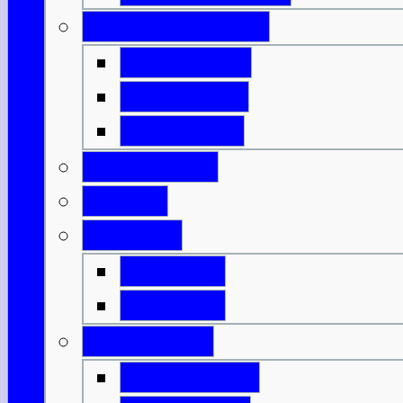
Innere Hebriden
Isle of Islay
Isle of Jura
Isle of Mull
Isle of Skye
Lothian
Orkneys
Mainland
Mainland
Strathclyde
Isle of Arran