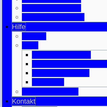
Berühmte Schotten
Wichtige Schlachten
Hilfe
Glossar
Links
Befreundete Seiten
Nützliches zu Schottlan
Anreise & Transfer
Unterkunft
Download-Bereich
Kontakt