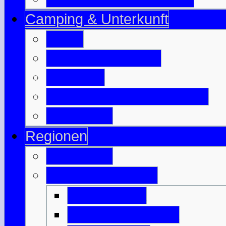
Camping & Unterkunft
B & B
Jugendherbergen
Camping
Besuchte Campingplätze
Wigwam's
Regionen
Edinburgh
Äußere Hebriden
Isle of Barra
Isle of Benbecula