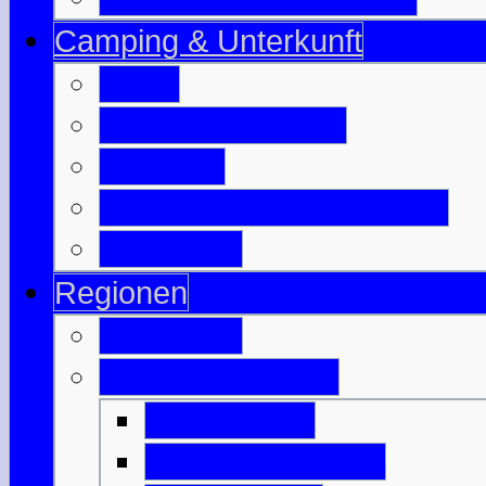
Camping & Unterkunft
B & B
Jugendherbergen
Camping
Besuchte Campingplätze
Wigwam's
Regionen
Edinburgh
Äußere Hebriden
Isle of Barra
Isle of Benbecula