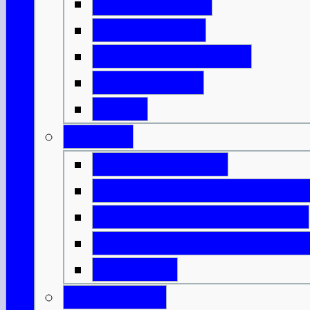
Mit der Fähre
Mit der Bahn
Mit dem Flugzeug
Mit dem Bus
DFDS
Verkehr
Verkehrsregeln
Öffentliche Verkehrsmitt
Innerschottische Fähren
Innerschottische Flugv
Spartipps
Gesundheit