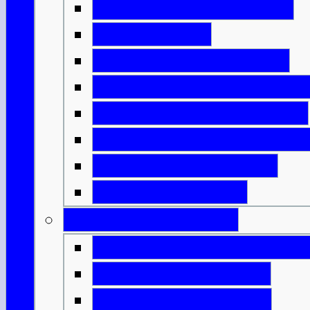
Erfindungen aus Eisen
Neue Häuser
Schottlands Aufteilung
Das römische Schottlan
Die bemalten Menschen
Die Ankunft des Christe
Plündernde Wikinger
Könige & Armeen
Geburt einer Nation
Die Entstehung von Alb
Mörderische Könige
Malcolm & Margaret