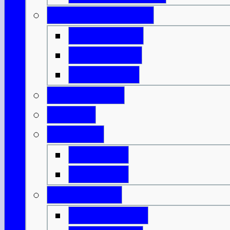
Innere Hebriden
Isle of Islay
Isle of Jura
Isle of Mull
Isle of Skye
Lothian
Orkneys
Mainland
Mainland
Strathclyde
Isle of Arran