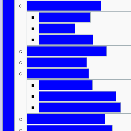
Geld & Ermäßigung
Eintrittspreise
Spartipps
Kunst & Kultur
Feiertage & Festivals
Strom & Telefon
Essen & Trinken
Was & Wann?
Lexikon der Speisen
Lexikon der Getränke
Sportliche Aktivitäten
Reisende m. Handicap