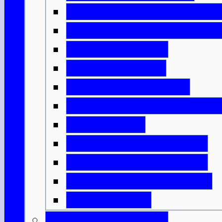
Die Kirche und der Staat
Das Schottland der Wiki
Englische Ideen
Ritter & Castles
Mönche & Bischöfe
Städte, Handel & Industr
Grenzkriege
Highlands & Lowlands
Wer sollte König sein?
Unabhängigkeitskriege
Bannockburn
Schottische Könige