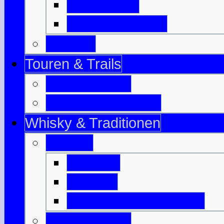
Isle of Bute
Great Cumbrae
Tayside
Touren & Trails
Jahrestouren
Tourenvorschläge
Whisky & Traditionen
Whisky
Literatur
Glossar
Destillerien-Übersicht
Traditionelles