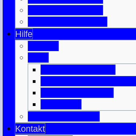
Berühmte Schotten
Wichtige Schlachten
Hilfe
Glossar
Links
Befreundete Seiten
Nützliches zu Schottlan
Anreise & Transfer
Unterkunft
Download-Bereich
Kontakt