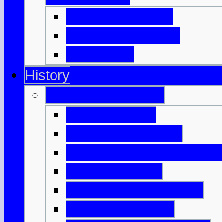
Highland Games
Clan, Kilt & Tartan
Dudelsack
History
Antikes Schottland
Nach dem Eis
Die ersten Farmer
Monumente & Grabmale
Bronzezeitalter
Keltisches Schottland
Keltische Bauern