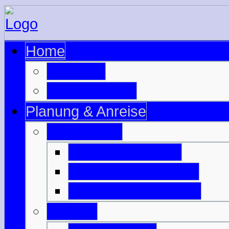
Home
zur Seite
zu Schottland
Planung & Anreise
Ausrüstung
Motorradzubehör
Motorradbekleidung
Campingausrüstung
Anreise