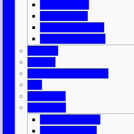
Isle of Harris
Isle of Lewis
Isle of North Uist
Isle of South Uist
Borders
Central
Dumfries & Galloway
Fife
Grampian
Highlands
Highlands-Nord
Highlands-Süd