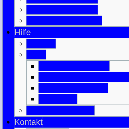
Berühmte Schotten
Wichtige Schlachten
Hilfe
Glossar
Links
Befreundete Seiten
Nützliches zu Schottlan
Anreise & Transfer
Unterkunft
Download-Bereich
Kontakt