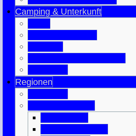
Camping & Unterkunft
B & B
Jugendherbergen
Camping
Besuchte Campingplätze
Wigwam's
Regionen
Edinburgh
Äußere Hebriden
Isle of Barra
Isle of Benbecula