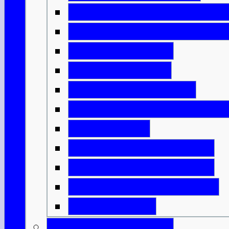
Die Kirche und der Staat
Das Schottland der Wiki
Englische Ideen
Ritter & Castles
Mönche & Bischöfe
Städte, Handel & Industr
Grenzkriege
Highlands & Lowlands
Wer sollte König sein?
Unabhängigkeitskriege
Bannockburn
Schottische Könige