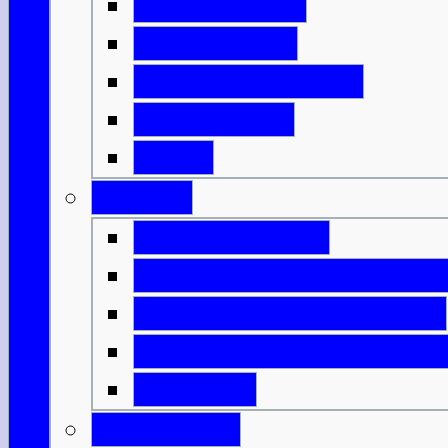
Mit der Fähre
Mit der Bahn
Mit dem Flugzeug
Mit dem Bus
DFDS
Verkehr
Verkehrsregeln
Öffentliche Verkehrsmitt
Innerschottische Fähren
Innerschottische Flugv
Spartipps
Gesundheit