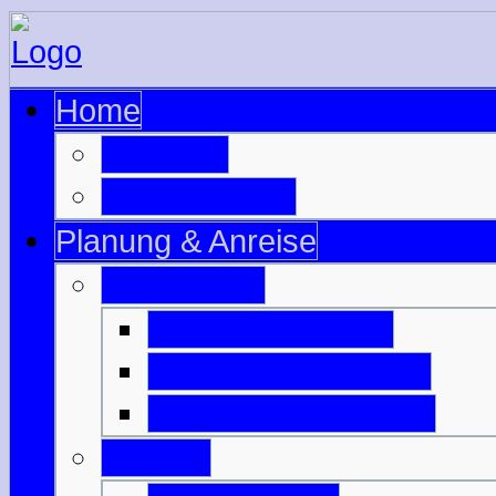
Home
zur Seite
zu Schottland
Planung & Anreise
Ausrüstung
Motorradzubehör
Motorradbekleidung
Campingausrüstung
Anreise