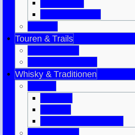
Isle of Bute
Great Cumbrae
Tayside
Touren & Trails
Jahrestouren
Tourenvorschläge
Whisky & Traditionen
Whisky
Literatur
Glossar
Destillerien-Übersicht
Traditionelles