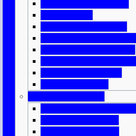
Erfindungen aus Eisen
Neue Häuser
Schottlands Aufteilung
Das römische Schottlan
Die bemalten Menschen
Die Ankunft des Christe
Plündernde Wikinger
Könige & Armeen
Geburt einer Nation
Die Entstehung von Alb
Mörderische Könige
Malcolm & Margaret