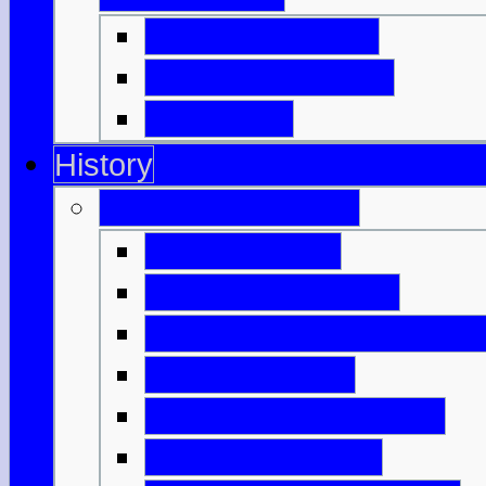
Highland Games
Clan, Kilt & Tartan
Dudelsack
History
Antikes Schottland
Nach dem Eis
Die ersten Farmer
Monumente & Grabmale
Bronzezeitalter
Keltisches Schottland
Keltische Bauern