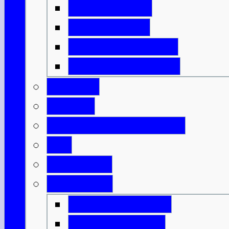
Isle of Harris
Isle of Lewis
Isle of North Uist
Isle of South Uist
Borders
Central
Dumfries & Galloway
Fife
Grampian
Highlands
Highlands-Nord
Highlands-Süd