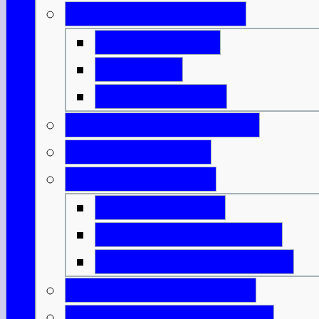
Geld & Ermäßigung
Eintrittspreise
Spartipps
Kunst & Kultur
Feiertage & Festivals
Strom & Telefon
Essen & Trinken
Was & Wann?
Lexikon der Speisen
Lexikon der Getränke
Sportliche Aktivitäten
Reisende m. Handicap