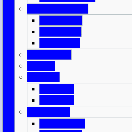
Innere Hebriden
Isle of Islay
Isle of Jura
Isle of Mull
Isle of Skye
Lothian
Orkneys
Mainland
Mainland
Strathclyde
Isle of Arran