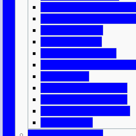
Die Kirche und der Staat
Das Schottland der Wiki
Englische Ideen
Ritter & Castles
Mönche & Bischöfe
Städte, Handel & Industr
Grenzkriege
Highlands & Lowlands
Wer sollte König sein?
Unabhängigkeitskriege
Bannockburn
Schottische Könige