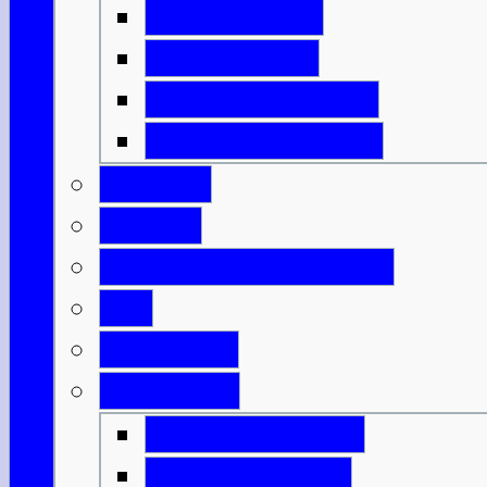
Isle of Harris
Isle of Lewis
Isle of North Uist
Isle of South Uist
Borders
Central
Dumfries & Galloway
Fife
Grampian
Highlands
Highlands-Nord
Highlands-Süd