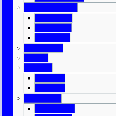
Innere Hebriden
Isle of Islay
Isle of Jura
Isle of Mull
Isle of Skye
Lothian
Orkneys
Mainland
Mainland
Strathclyde
Isle of Arran