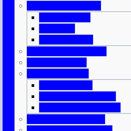
Geld & Ermäßigung
Eintrittspreise
Spartipps
Kunst & Kultur
Feiertage & Festivals
Strom & Telefon
Essen & Trinken
Was & Wann?
Lexikon der Speisen
Lexikon der Getränke
Sportliche Aktivitäten
Reisende m. Handicap