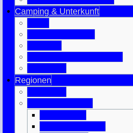
Camping & Unterkunft
B & B
Jugendherbergen
Camping
Besuchte Campingplätze
Wigwam's
Regionen
Edinburgh
Äußere Hebriden
Isle of Barra
Isle of Benbecula