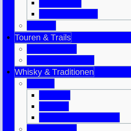
Isle of Bute
Great Cumbrae
Tayside
Touren & Trails
Jahrestouren
Tourenvorschläge
Whisky & Traditionen
Whisky
Literatur
Glossar
Destillerien-Übersicht
Traditionelles