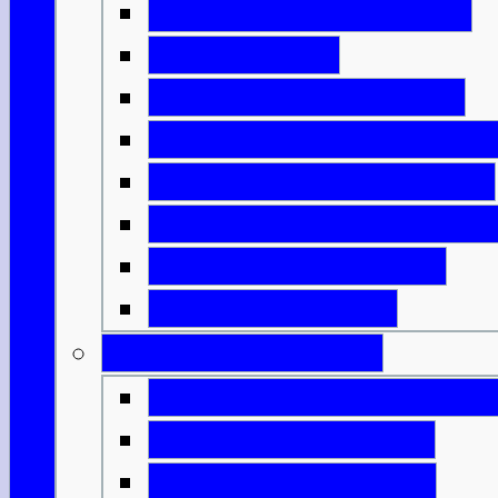
Erfindungen aus Eisen
Neue Häuser
Schottlands Aufteilung
Das römische Schottlan
Die bemalten Menschen
Die Ankunft des Christe
Plündernde Wikinger
Könige & Armeen
Geburt einer Nation
Die Entstehung von Alb
Mörderische Könige
Malcolm & Margaret