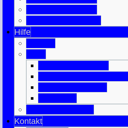
Berühmte Schotten
Wichtige Schlachten
Hilfe
Glossar
Links
Befreundete Seiten
Nützliches zu Schottlan
Anreise & Transfer
Unterkunft
Download-Bereich
Kontakt