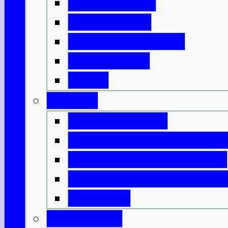
Mit der Fähre
Mit der Bahn
Mit dem Flugzeug
Mit dem Bus
DFDS
Verkehr
Verkehrsregeln
Öffentliche Verkehrsmitt
Innerschottische Fähren
Innerschottische Flugv
Spartipps
Gesundheit