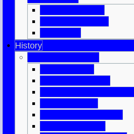
Highland Games
Clan, Kilt & Tartan
Dudelsack
History
Antikes Schottland
Nach dem Eis
Die ersten Farmer
Monumente & Grabmale
Bronzezeitalter
Keltisches Schottland
Keltische Bauern