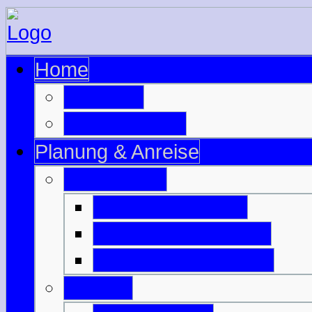
Home
zur Seite
zu Schottland
Planung & Anreise
Ausrüstung
Motorradzubehör
Motorradbekleidung
Campingausrüstung
Anreise